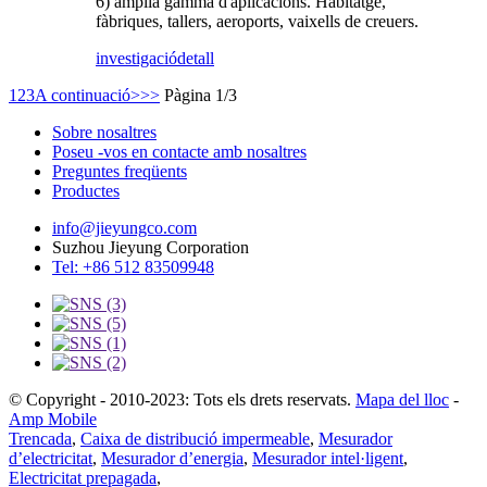
6) àmplia gamma d'aplicacions. Habitatge,
fàbriques, tallers, aeroports, vaixells de creuers.
investigació
detall
1
2
3
A continuació>
>>
Pàgina 1/3
Sobre nosaltres
Poseu -vos en contacte amb nosaltres
Preguntes freqüents
Productes
info@jieyungco.com
Suzhou Jieyung Corporation
Tel: +86 512 83509948
© Copyright - 2010-2023: Tots els drets reservats.
Mapa del lloc
-
Amp Mobile
Trencada
,
Caixa de distribució impermeable
,
Mesurador
d’electricitat
,
Mesurador d’energia
,
Mesurador intel·ligent
,
Electricitat prepagada
,