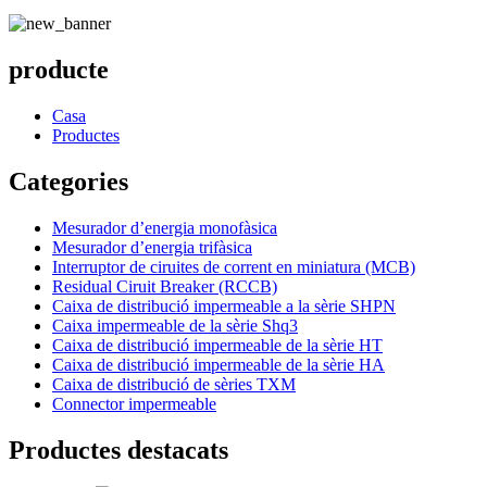
producte
Casa
Productes
Categories
Mesurador d’energia monofàsica
Mesurador d’energia trifàsica
Interruptor de ciruites de corrent en miniatura (MCB)
Residual Ciruit Breaker (RCCB)
Caixa de distribució impermeable a la sèrie SHPN
Caixa impermeable de la sèrie Shq3
Caixa de distribució impermeable de la sèrie HT
Caixa de distribució impermeable de la sèrie HA
Caixa de distribució de sèries TXM
Connector impermeable
Productes destacats