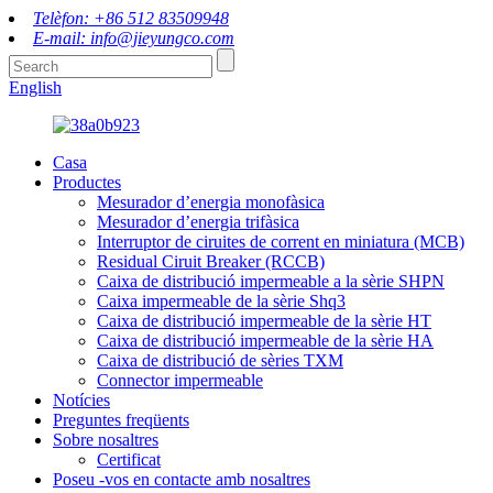
Telèfon: +86 512 83509948
E-mail: info@jieyungco.com
English
Casa
Productes
Mesurador d’energia monofàsica
Mesurador d’energia trifàsica
Interruptor de ciruites de corrent en miniatura (MCB)
Residual Ciruit Breaker (RCCB)
Caixa de distribució impermeable a la sèrie SHPN
Caixa impermeable de la sèrie Shq3
Caixa de distribució impermeable de la sèrie HT
Caixa de distribució impermeable de la sèrie HA
Caixa de distribució de sèries TXM
Connector impermeable
Notícies
Preguntes freqüents
Sobre nosaltres
Certificat
Poseu -vos en contacte amb nosaltres