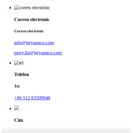
Correu electrònic
Correu electrònic
info@jieyungco.com
perry.liu@jieyungco.com
Telèfon
Tel
+86 512 83509948
Cim