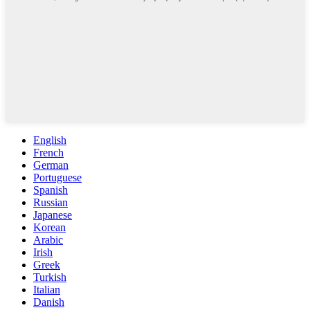
English
French
German
Portuguese
Spanish
Russian
Japanese
Korean
Arabic
Irish
Greek
Turkish
Italian
Danish