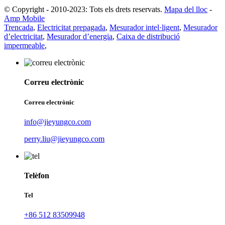
© Copyright - 2010-2023: Tots els drets reservats.
Mapa del lloc
-
Amp Mobile
Trencada
,
Electricitat prepagada
,
Mesurador intel·ligent
,
Mesurador
d’electricitat
,
Mesurador d’energia
,
Caixa de distribució
impermeable
,
Correu electrònic
Correu electrònic
info@jieyungco.com
perry.liu@jieyungco.com
Telèfon
Tel
+86 512 83509948