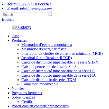
Telèfon: +86 512 83509948
E-mail: info@jieyungco.com
English
Casa
Productes
Mesurador d’energia monofàsica
Mesurador d’energia trifàsica
Interruptor de ciruites de corrent en miniatura (MCB)
Residual Ciruit Breaker (RCCB)
Caixa de distribució impermeable a la sèrie SHPN
Caixa impermeable de la sèrie Shq3
Caixa de distribució impermeable de la sèrie HT
Caixa de distribució impermeable de la sèrie HA
Caixa de distribució de sèries TXM
Connector impermeable
Notícies
Preguntes freqüents
Sobre nosaltres
Certificat
Poseu -vos en contacte amb nosaltres