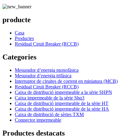
producte
Casa
Productes
Residual Ciruit Breaker (RCCB)
Categories
Mesurador d’energia monofàsica
Mesurador d’energia trifàsica
Interruptor de ciruites de corrent en miniatura (MCB)
Residual Ciruit Breaker (RCCB)
Caixa de distribució impermeable a la sèrie SHPN
Caixa impermeable de la sèrie Shq3
Caixa de distribució impermeable de la sèrie HT
Caixa de distribució impermeable de la sèrie HA
Caixa de distribució de sèries TXM
Connector impermeable
Productes destacats