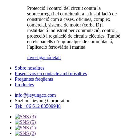
Protecció i control del circuit contra la
sobrecàrrega i el curtcircuit, a la instal·lació de
construcció com a cases, oficines, complex
comercial, sistema de motor (corba D) i
instal·lació industrial per commutació, control,
protecció i regulació de circuits elèctrics. També
en els panells d’engranatges de commutació,
l’aplicació ferroviària i marina.
investigació
detall
Sobre nosaltres
Poseu -vos en contacte amb nosaltres
Preguntes freqüents
Productes
info@jieyungco.com
Suzhou Jieyung Corporation
Tel: +86 512 83509948